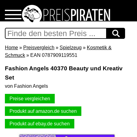
Home
Download
Home
»
Preisvergleich
»
Spielzeug
»
Kosmetik &
Schmuck
» EAN 0787909119551
Preispiraten auf Facebook
Fashion Angels 40370 Beauty und Kreativ
Set
Support & Newsletter
von Fashion Angels
Presse
Preise vergleichen
Datenschutz
Produkt auf amazon.de suchen
Produkt auf ebay.de suchen
Impressum