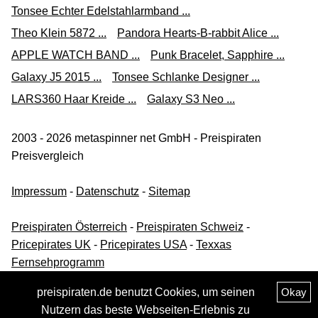
Tonsee Echter Edelstahlarmband ...
Theo Klein 5872 ...
Pandora Hearts-B-rabbit Alice ...
APPLE WATCH BAND ...
Punk Bracelet, Sapphire ...
Galaxy J5 2015 ...
Tonsee Schlanke Designer ...
LARS360 Haar Kreide ...
Galaxy S3 Neo ...
2003 - 2026 metaspinner net GmbH - Preispiraten
Preisvergleich
Impressum
-
Datenschutz
-
Sitemap
Preispiraten Österreich
-
Preispiraten Schweiz
-
Pricepirates UK
-
Pricepirates USA
-
Texxas
Fernsehprogramm
preispiraten.de benutzt Cookies, um seinen
Okay
Nutzern das beste Webseiten-Erlebnis zu