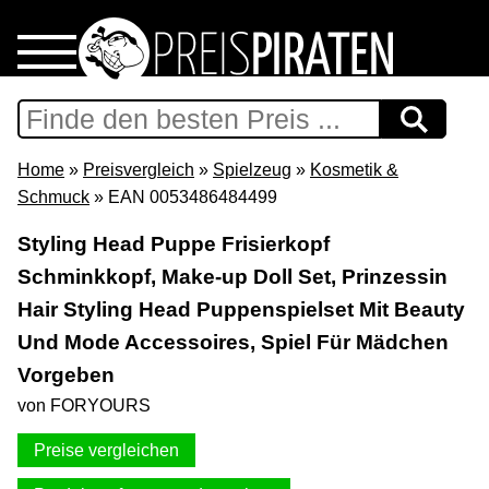
Home
Download
Home
»
Preisvergleich
»
Spielzeug
»
Kosmetik &
Schmuck
» EAN 0053486484499
Preispiraten auf Facebook
Styling Head Puppe Frisierkopf
Schminkkopf, Make-up Doll Set, Prinzessin
Support & Newsletter
Hair Styling Head Puppenspielset Mit Beauty
Presse
Und Mode Accessoires, Spiel Für Mädchen
Vorgeben
Datenschutz
von FORYOURS
Preise vergleichen
Impressum