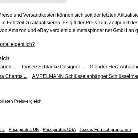
 Preise und Versandkosten können sich seit der letzten Aktualisi
in Echtzeit zu aktualisieren. Es gilt der Preis zum Zeitpunkt de
von Amazon und eBay verdient die metaspinner net GmbH an qua
rtal eigentlich?
eich
auen ...
Tonsee Schlanke Designer ...
Gleader Herz Anhaenge
a Charms ...
AMPELMANN Schlüsselanhänger Schlüsselmann
iraten Preisvergleich
eiz
-
Pricepirates UK
-
Pricepirates USA
-
Texxas Fernsehprogramm