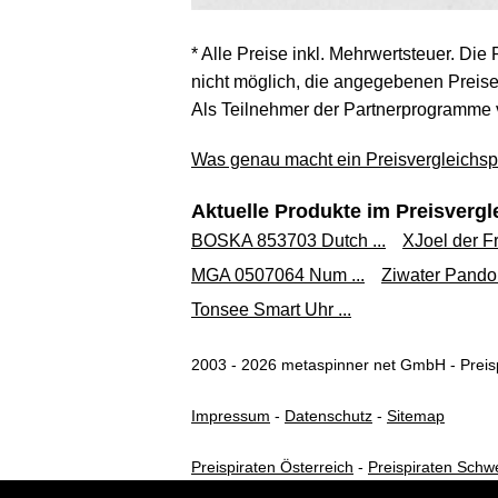
* Alle Preise inkl. Mehrwertsteuer. Die
nicht möglich, die angegebenen Preise 
Als Teilnehmer der Partnerprogramme 
Was genau macht ein Preisvergleichspo
Aktuelle Produkte im Preisvergl
BOSKA 853703 Dutch ...
XJoel der Fr
MGA 0507064 Num ...
Ziwater Pandor
Tonsee Smart Uhr ...
2003 - 2026 metaspinner net GmbH - Preisp
Impressum
-
Datenschutz
-
Sitemap
Preispiraten Österreich
-
Preispiraten Schw