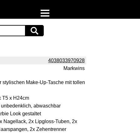
Home
Download
Preispiraten auf Facebook
4038033970928
Markwins
Support & Newsletter
 stylischen Make-Up-Tasche mit tollen
Presse
x T5 x H24cm
Datenschutz
 unbedenklich, abwaschbar
rbie Look gestaltet
Impressum
x Nagellack, 2x Lipgloss-Tuben, 2x
 Haarspangen, 2x Zehentrenner