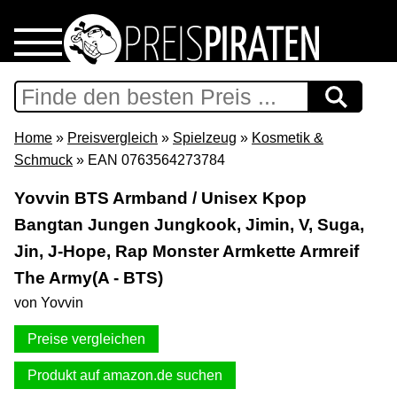
Home
Download
Home
»
Preisvergleich
»
Spielzeug
»
Kosmetik &
Schmuck
» EAN 0763564273784
Preispiraten auf Facebook
Yovvin BTS Armband / Unisex Kpop
Bangtan Jungen Jungkook, Jimin, V, Suga,
Support & Newsletter
Jin, J-Hope, Rap Monster Armkette Armreif
Presse
The Army(A - BTS)
von Yovvin
Datenschutz
Preise vergleichen
Impressum
Produkt auf amazon.de suchen