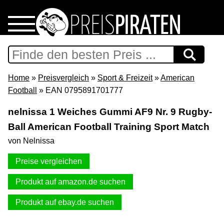
Home
Download
Home
»
Preisvergleich
»
Sport & Freizeit
»
American
Football
» EAN 0795891701777
Preispiraten auf Facebook
nelnissa 1 Weiches Gummi AF9 Nr. 9 Rugby-
Ball American Football Training Sport Match
Support & Newsletter
von Nelnissa
Presse
Preise vergleichen
Datenschutz
Produkt auf amazon.de suchen
Produkt auf ebay.de suchen
Impressum