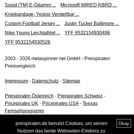
Soxid (TM) E-Gitarren ...
Microsoft WIRED KBRD ...
Kniebandage, Yesloo Verstellbar ...
Custom Football Jersey ...
Justin Tucker Baltimore ...
Nike Young Leichtathlet ...
YFF 9532154930496
YFF 9532154930526
2003 - 2026 metaspinner net GmbH - Preispiraten
Preisvergleich
Impressum
-
Datenschutz
-
Sitemap
Preispiraten Österreich
-
Preispiraten Schweiz
-
Pricepirates UK
-
Pricepirates USA
-
Texxas
Fernsehprogramm
preispiraten.de benutzt Cookies, um seinen
Okay
Nutzern das beste Webseiten-Erlebnis zu