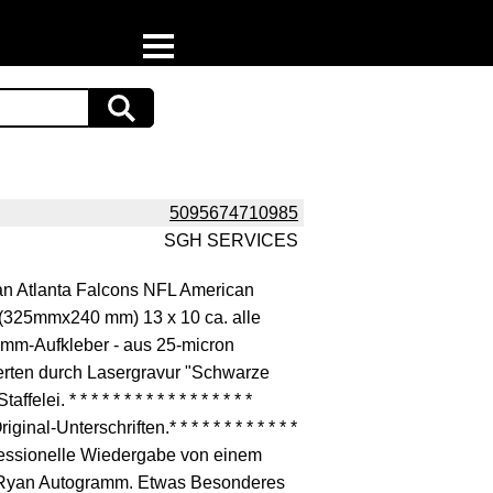
Home
Download
Preispiraten auf Facebook
5095674710985
SGH SERVICES
Support & Newsletter
an Atlanta Falcons NFL American
Presse
 (325mmx240 mm) 13 x 10 ca. alle
amm-Aufkleber - aus 25-micron
Datenschutz
ierten durch Lasergravur "Schwarze
i. * * * * * * * * * * * * * * * * *
Impressum
al-Unterschriften.* * * * * * * * * * * *
fessionelle Wiedergabe von einem
t Ryan Autogramm. Etwas Besonderes