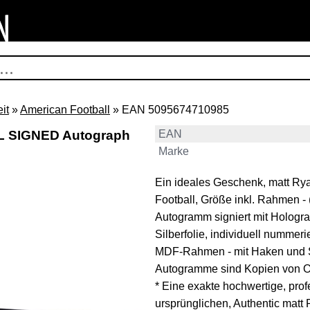
it
»
American Football
» EAN 5095674710985
FL SIGNED Autograph
EAN
Marke
Ein ideales Geschenk, matt Ry
Football, Größe inkl. Rahmen -
Autogramm signiert mit Hologr
Silberfolie, individuell nummer
MDF-Rahmen - mit Haken und Staffele
Autogramme sind Kopien von Origin
* Eine exakte hochwertige, pro
ursprünglichen, Authentic mat