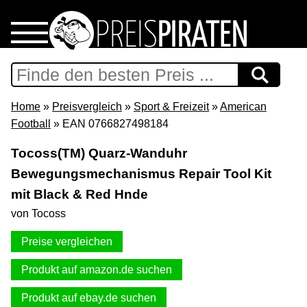
Home
Download
Home
»
Preisvergleich
»
Sport & Freizeit
»
American
Football
» EAN 0766827498184
Preispiraten auf Facebook
Tocoss(TM) Quarz-Wanduhr
Bewegungsmechanismus Repair Tool Kit
Support & Newsletter
mit Black & Red Hnde
Presse
von Tocoss
Preise vergleichen
Datenschutz
Produkt auf amazon.de suchen
Impressum
Produkt auf ebay.de suchen