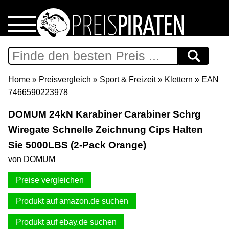
Home
Download
Home
»
Preisvergleich
»
Sport & Freizeit
»
Klettern
» EAN
7466590223978
Preispiraten auf Facebook
DOMUM 24kN Karabiner Carabiner Schrg
Wiregate Schnelle Zeichnung Cips Halten
Support & Newsletter
Sie 5000LBS (2-Pack Orange)
Presse
von DOMUM
Preise vergleichen
Datenschutz
Produkt auf amazon.de suchen
Impressum
Produkt auf ebay.de suchen