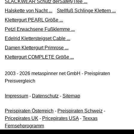
SLACKWEAR Schutz derSafetyTree ...
Halskette von Nacht ...
Stellfuß Schlinge Klettern ...
Klettergurt PEARL Größe ...
Petzl Erwachsene Fußklemme ...
Edelrid Klettersteigset Cable ...
Damen Klettergurt Primrose ...
Klettergurt COMPLETE Größe ...
2003 - 2026 metaspinner net GmbH - Preispiraten
Preisvergleich
Impressum
-
Datenschutz
-
Sitemap
Preispiraten Österreich
-
Preispiraten Schweiz
-
Pricepirates UK
-
Pricepirates USA
-
Texxas
Fernsehprogramm