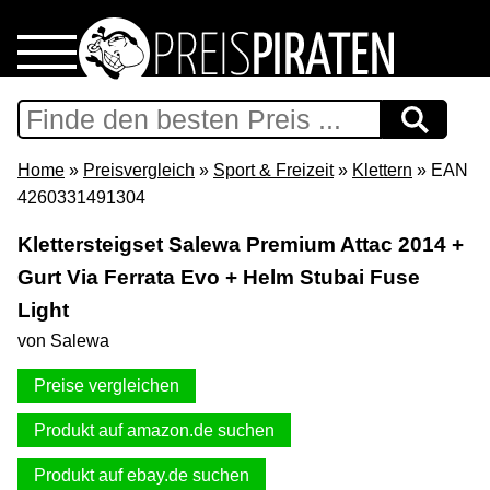
Home
Download
Home
»
Preisvergleich
»
Sport & Freizeit
»
Klettern
» EAN
4260331491304
Preispiraten auf Facebook
Klettersteigset Salewa Premium Attac 2014 +
Gurt Via Ferrata Evo + Helm Stubai Fuse
Support & Newsletter
Light
Presse
von Salewa
Preise vergleichen
Datenschutz
Produkt auf amazon.de suchen
Impressum
Produkt auf ebay.de suchen