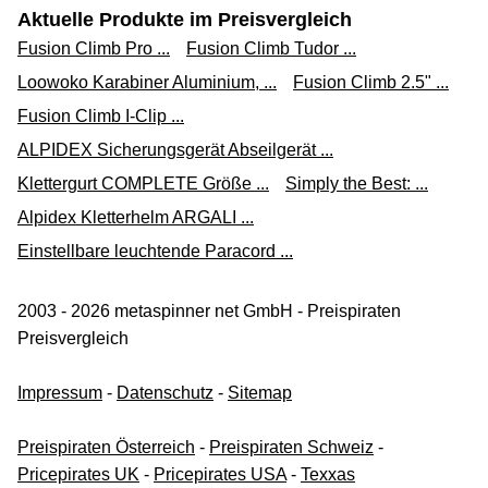
Aktuelle Produkte im Preisvergleich
Fusion Climb Pro ...
Fusion Climb Tudor ...
Loowoko Karabiner Aluminium, ...
Fusion Climb 2.5" ...
Fusion Climb I-Clip ...
ALPIDEX Sicherungsgerät Abseilgerät ...
Klettergurt COMPLETE Größe ...
Simply the Best: ...
Alpidex Kletterhelm ARGALI ...
Einstellbare leuchtende Paracord ...
2003 - 2026 metaspinner net GmbH - Preispiraten
Preisvergleich
Impressum
-
Datenschutz
-
Sitemap
Preispiraten Österreich
-
Preispiraten Schweiz
-
Pricepirates UK
-
Pricepirates USA
-
Texxas