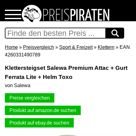
Home
Download
Home
»
Preisvergleich
»
Sport & Freizeit
»
Klettern
» EAN
4260331490789
Preispiraten auf Facebook
Klettersteigset Salewa Premium Attac + Gurt
Ferrata Lite + Helm Toxo
Support & Newsletter
von Salewa
Presse
Preise vergleichen
Datenschutz
Produkt auf amazon.de suchen
Produkt auf ebay.de suchen
Impressum