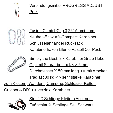
Verbindungsmittel PROGRESS ADJUST
Petzl
Fusion Climb I-Clip 3,25" Aluminium-
Neuheit-Entwurfs-Compact Karabiner
Schlüsselanhänger Rucksack
Karabinerhaken Blume Pastell 5er-Pack
Simply the Best: 2 x Karabiner Snap Haken
Clip mit Schraube Lock < > 5 mm
Durchmesser X 50 mm lang < > mit Arbeiten
Traglast 80 kg < > sehr starke Karabiner
zum Klettern, Wandern, Camping, Schlüssel-Ketten,
Outdoor & DIY < > verzinkt Karabiner.
Stellfuß Schlinge Klettern Ascender
Fußschlaufe Schlinge Seil Schwarz