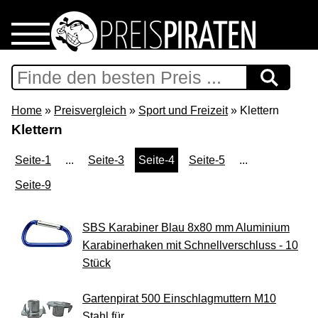
Home
Download
Home
»
Preisvergleich
»
Sport und Freizeit
» Klettern
Klettern
Preispiraten auf Facebook
Seite-1
...
Seite-3
Seite-4
Seite-5
...
Support & Newsletter
Seite-9
Presse
SBS Karabiner Blau 8x80 mm Aluminium
Karabinerhaken mit Schnellverschluss - 10
Datenschutz
Stück
Impressum
Gartenpirat 500 Einschlagmuttern M10
Stahl für