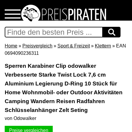
Home
Download
Home
»
Preisvergleich
»
Sport & Freizeit
»
Klettern
» EAN
0694090236311
Preispiraten auf Facebook
Sperren Karabiner Clip odowalker
Verbesserte Starke Twist Lock 7,6 cm
Support & Newsletter
Aluminium Legierung D-Ring 10 Stück für
Presse
Home Wohnmobil- oder Outdoor Aktivitäten
Camping Wandern Reisen Radfahren
Datenschutz
Schlüsselanhänger Zelt Seting
von Odowalker
Impressum
Preise vergleichen