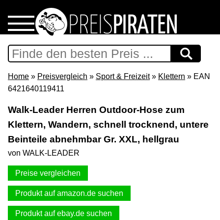
Home
Download
Home
»
Preisvergleich
»
Sport & Freizeit
»
Klettern
» EAN
6421640119411
Preispiraten auf Facebook
Walk-Leader Herren Outdoor-Hose zum
Klettern, Wandern, schnell trocknend, untere
Support & Newsletter
Beinteile abnehmbar Gr. XXL, hellgrau
Presse
von WALK-LEADER
Preise vergleichen
Datenschutz
Produkt auf amazon.de suchen
Impressum
Produkt auf ebay.de suchen