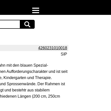
Home
Download
Preispiraten auf Facebook
4260231010018
SIP
Support & Newsletter
ahn mit den blauen Spezial-
Presse
en Aufforderungscharakter und ist seit
e, Kindergarten und Therapie.
Datenschutz
 und Sprossenwände. Der Rahmen ist
gt und bestehtr aus stabilem
Impressum
rschiedenen Längen (200 cm, 250cm