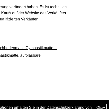
erung verändert haben. Es ist technisch
s Kaufs auf der Website des Verkäufers.
lifizierten Verkäufen.
bodenmatte Gymnastikmatte ...
ikmatte, aufblasbare ...
ationen erhalten Sie in der
Datenschutzerklärung
von
Okay