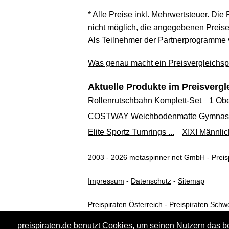
* Alle Preise inkl. Mehrwertsteuer. Die
nicht möglich, die angegebenen Preise 
Als Teilnehmer der Partnerprogramme 
Was genau macht ein Preisvergleichspo
Aktuelle Produkte im Preisvergl
Rollenrutschbahn Komplett-Set
1 Obe
COSTWAY Weichbodenmatte Gymnastik
Elite Sportz Turnrings ...
XIXI Männlich
2003 - 2026 metaspinner net GmbH - Preisp
Impressum
-
Datenschutz
-
Sitemap
Preispiraten Österreich
-
Preispiraten Schw
preispiraten.de benutzt Cookies, um seinen Nutzern das b