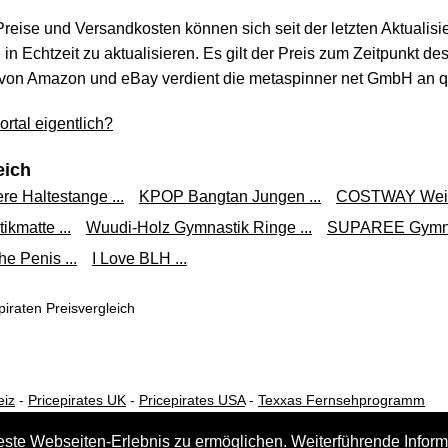
 Preise und Versandkosten können sich seit der letzten Aktualisi
in Echtzeit zu aktualisieren. Es gilt der Preis zum Zeitpunkt de
von Amazon und eBay verdient die metaspinner net GmbH an qua
rtal eigentlich?
eich
re Haltestange ...
KPOP Bangtan Jungen ...
COSTWAY Weich
matte ...
Wuudi-Holz Gymnastik Ringe ...
SUPAREE Gymnast
e Penis ...
I Love BLH ...
iraten Preisvergleich
eiz
-
Pricepirates UK
-
Pricepirates USA
-
Texxas Fernsehprogramm
este Webseiten-Erlebnis zu ermöglichen. Weiterführende Inform