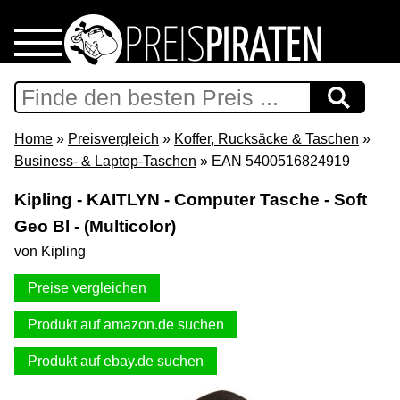
Home
Download
Home
»
Preisvergleich
»
Koffer, Rucksäcke & Taschen
»
Business- & Laptop-Taschen
» EAN 5400516824919
Preispiraten auf Facebook
Kipling - KAITLYN - Computer Tasche - Soft
Geo Bl - (Multicolor)
Support & Newsletter
von Kipling
Presse
Preise vergleichen
Datenschutz
Produkt auf amazon.de suchen
Produkt auf ebay.de suchen
Impressum