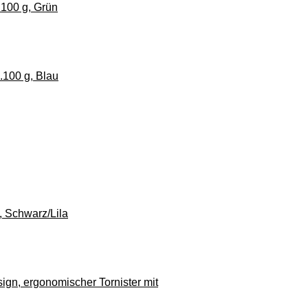
.100 g, Grün
.100 g, Blau
, Schwarz/Lila
sign, ergonomischer Tornister mit