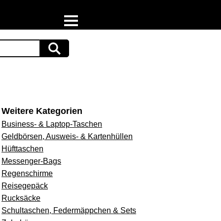
Home
Download
Preispiraten auf Facebook
Support & Newsletter
Weitere Kategorien
Business- & Laptop-Taschen
Presse
Geldbörsen, Ausweis- & Kartenhüllen
Hüfttaschen
Datenschutz
Messenger-Bags
Regenschirme
Impressum
Reisegepäck
Rucksäcke
Schultaschen, Federmäppchen & Sets