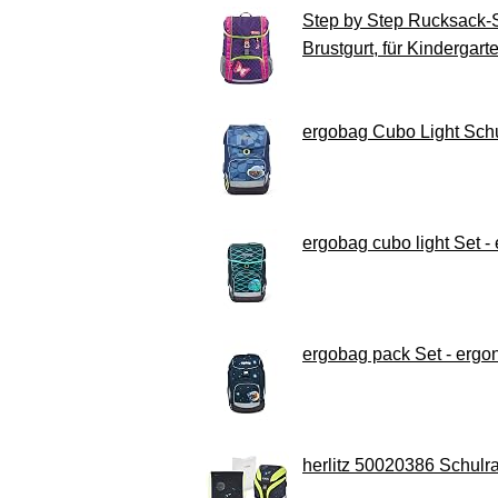
Step by Step Rucksack-Se
Brustgurt, für Kindergart
ergobag Cubo Light Schul
ergobag cubo light Set - 
ergobag pack Set - ergon
herlitz 50020386 Schulr