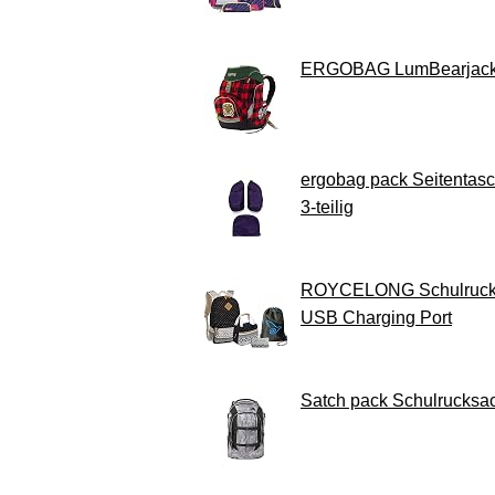
ERGOBAG LumBearjack S
ergobag pack Seitentasch
3-teilig
ROYCELONG Schulrucksac
USB Charging Port
Satch pack Schulrucksack