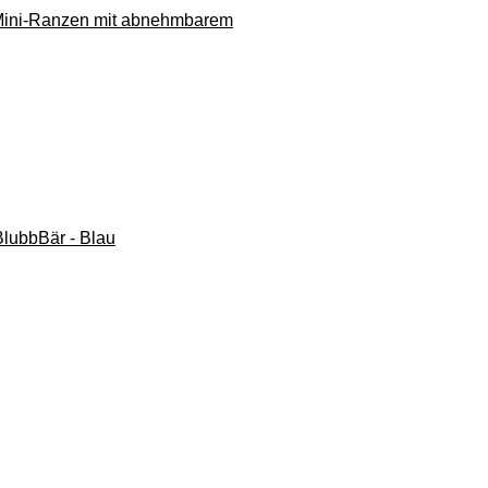
er Mini-Ranzen mit abnehmbarem
 BlubbBär - Blau