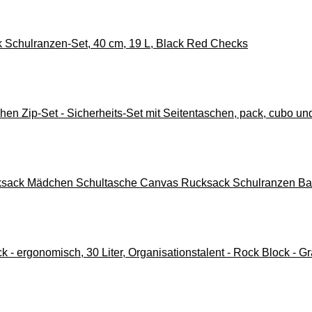
chulranzen-Set, 40 cm, 19 L, Black Red Checks
en Zip-Set - Sicherheits-Set mit Seitentaschen, pack, cubo und
k Mädchen Schultasche Canvas Rucksack Schulranzen Backpa
 - ergonomisch, 30 Liter, Organisationstalent - Rock Block - G