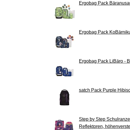
Ergobag Pack Bäranusauru
Ergobag Pack KoBärnikus 
Ergobag Pack LiBäro - 
satch Pack Purple Hibisc
Step by Step Schulranzen
Reflektoren, höhenverste