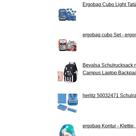
Ergobag Cubo Light Tatü
ergobag cubo Set - ergon
Bevalsa Schulrucksack 
Campus Laptop Backpac
herlitz 50032471 Schulr
ergobag Kontur - Klettie, 