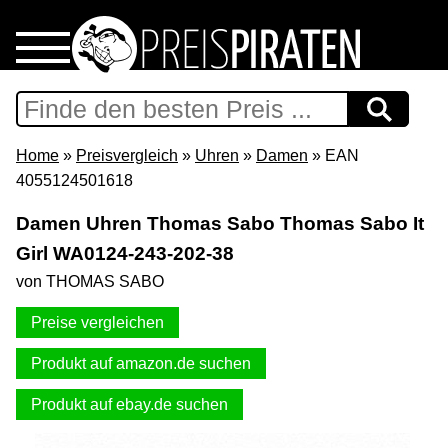
Home
Download
Home
»
Preisvergleich
»
Uhren
»
Damen
» EAN
4055124501618
Preispiraten auf Facebook
Damen Uhren Thomas Sabo Thomas Sabo It
Girl WA0124-243-202-38
Support & Newsletter
von THOMAS SABO
Presse
Preise vergleichen
Datenschutz
Produkt auf amazon.de suchen
Produkt auf ebay.de suchen
Impressum