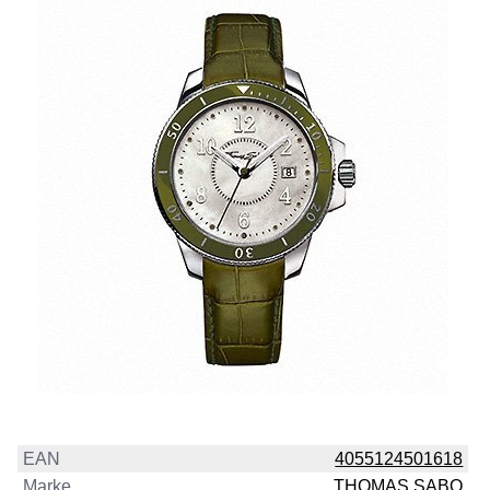
EAN
4055124501618
Marke
THOMAS SABO