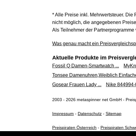
* Alle Preise inkl. Mehrwertsteuer. Die
nicht möglich, die angegebenen Preise 
Als Teilnehmer der Partnerprogramme 
Was genau macht ein Preisvergleichspo
Aktuelle Produkte im Preisvergl
Fossil Q Damen-Smartwatch ...
MyKr
Tonsee Damenuhren,Weiblich Einfache 
Gosear Frauen Lady ...
Nike 844994-0
2003 - 2026 metaspinner net GmbH - Preisp
Impressum
-
Datenschutz
-
Sitemap
Preispiraten Österreich
-
Preispiraten Schw