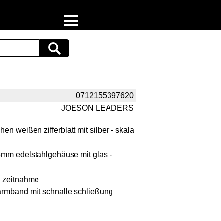
Home
Download
Preispiraten auf Facebook
0712155397620
JOESON LEADERS
Support & Newsletter
hen weißen zifferblatt mit silber - skala
Presse
mm edelstahlgehäuse mit glas -
Datenschutz
 zeitnahme
Impressum
 armband mit schnalle schließung