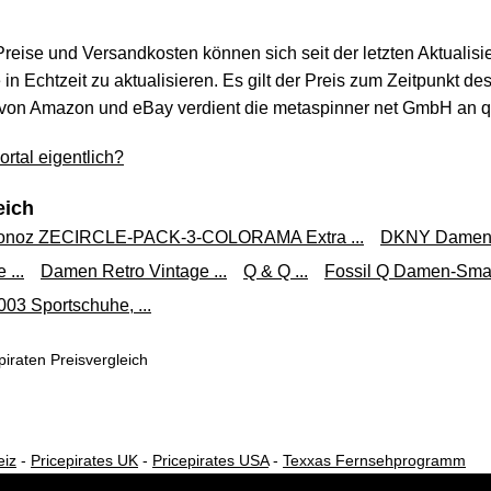
 Preise und Versandkosten können sich seit der letzten Aktualisi
in Echtzeit zu aktualisieren. Es gilt der Preis zum Zeitpunkt de
von Amazon und eBay verdient die metaspinner net GmbH an qua
rtal eigentlich?
eich
onoz ZECIRCLE-PACK-3-COLORAMA Extra ...
DKNY Damen-
...
Damen Retro Vintage ...
Q & Q ...
Fossil Q Damen-Smart
03 Sportschuhe, ...
iraten Preisvergleich
eiz
-
Pricepirates UK
-
Pricepirates USA
-
Texxas Fernsehprogramm