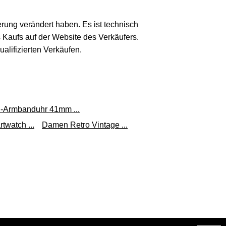
erung verändert haben. Es ist technisch
s Kaufs auf der Website des Verkäufers.
lifizierten Verkäufen.
Armbanduhr 41mm ...
watch ...
Damen Retro Vintage ...