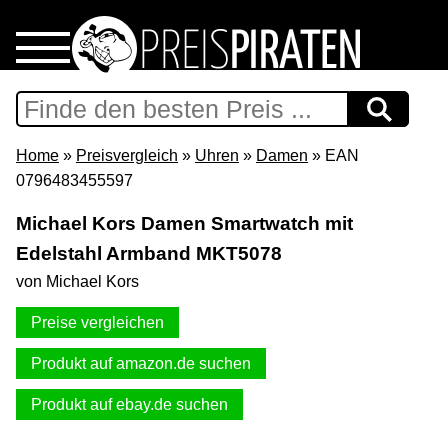
Home
Download
Home
»
Preisvergleich
»
Uhren
»
Damen
» EAN
0796483455597
Preispiraten auf Facebook
Michael Kors Damen Smartwatch mit
Edelstahl Armband MKT5078
Support & Newsletter
von Michael Kors
Presse
Preise vergleichen
Datenschutz
Produkt auf amazon.de suchen
Produkt auf ebay.de suchen
Impressum