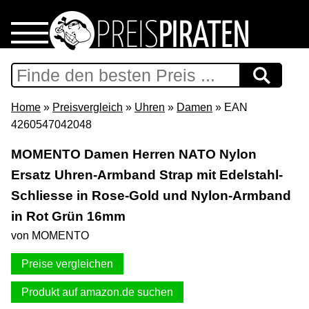
Home
Download
Home
»
Preisvergleich
»
Uhren
»
Damen
» EAN
4260547042048
Preispiraten auf Facebook
MOMENTO Damen Herren NATO Nylon
Ersatz Uhren-Armband Strap mit Edelstahl-
Support & Newsletter
Schliesse in Rose-Gold und Nylon-Armband
Presse
in Rot Grün 16mm
von MOMENTO
Datenschutz
Preise vergleichen
Impressum
Produkt auf amazon.de suchen