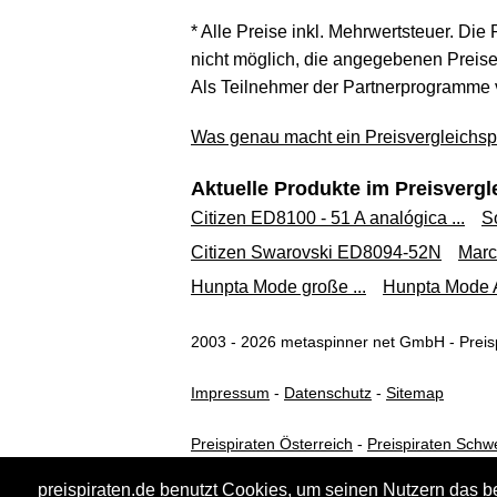
* Alle Preise inkl. Mehrwertsteuer. Die
nicht möglich, die angegebenen Preise 
Als Teilnehmer der Partnerprogramme 
Was genau macht ein Preisvergleichspo
Aktuelle Produkte im Preisvergl
Citizen ED8100 - 51 A analógica ...
S
Citizen Swarovski ED8094-52N
Marc 
Hunpta Mode große ...
Hunpta Mode A
2003 - 2026 metaspinner net GmbH - Preisp
Impressum
-
Datenschutz
-
Sitemap
Preispiraten Österreich
-
Preispiraten Schw
preispiraten.de benutzt Cookies, um seinen Nutzern das b