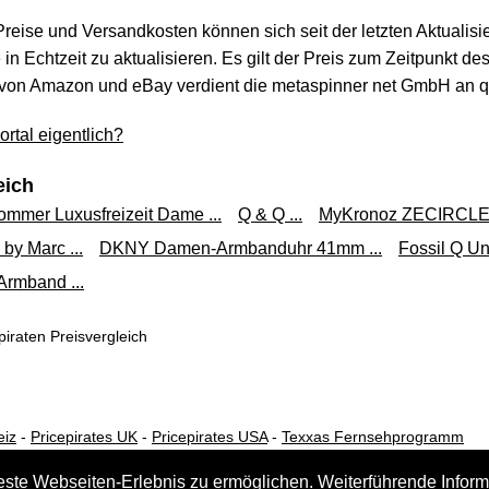
 Preise und Versandkosten können sich seit der letzten Aktualisi
in Echtzeit zu aktualisieren. Es gilt der Preis zum Zeitpunkt de
von Amazon und eBay verdient die metaspinner net GmbH an qua
rtal eigentlich?
eich
ommer Luxusfreizeit Dame ...
Q & Q ...
MyKronoz ZECIRCLE
by Marc ...
DKNY Damen-Armbanduhr 41mm ...
Fossil Q Un
rmband ...
iraten Preisvergleich
eiz
-
Pricepirates UK
-
Pricepirates USA
-
Texxas Fernsehprogramm
este Webseiten-Erlebnis zu ermöglichen. Weiterführende Inform