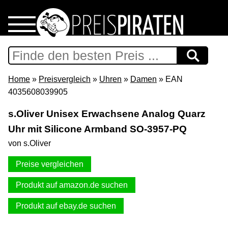
Home
Download
Home
»
Preisvergleich
»
Uhren
»
Damen
» EAN
4035608039905
Preispiraten auf Facebook
s.Oliver Unisex Erwachsene Analog Quarz
Uhr mit Silicone Armband SO-3957-PQ
Support & Newsletter
von s.Oliver
Presse
Preise vergleichen
Datenschutz
Produkt auf amazon.de suchen
Produkt auf ebay.de suchen
Impressum