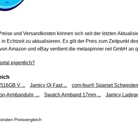
 Preise und Versandkosten können sich seit der letzten Aktualisi
in Echtzeit zu aktualisieren. Es gilt der Preis zum Zeitpunkt de
von Amazon und eBay verdient die metaspinner net GmbH an qua
rtal eigentlich?
eich
516GB V ...
Jamicy Qi Fast ...
com-four® Sparset Schwestern
on-Armbanduhr, ...
Swatch Armband 17mm ...
Jamicy Ladeger
iraten Preisvergleich