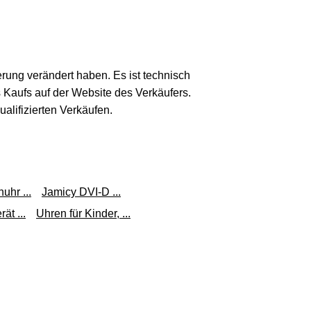
erung verändert haben. Es ist technisch
s Kaufs auf der Website des Verkäufers.
lifizierten Verkäufen.
uhr ...
Jamicy DVI-D ...
ät ...
Uhren für Kinder, ...