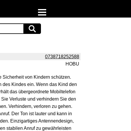
Home
Download
Preispiraten auf Facebook
0738718252588
HOBU
Support & Newsletter
e Sicherheit von Kindern schützen.
Presse
ich des Kindes ein. Wenn das Kind den
erhält das übergeordnete Mobiltelefon
Datenschutz
Sie Verluste und verhindern Sie den
en. Verhindern, verloren zu gehen.
Impressum
nruf. Der Ton ist lauter und kann in
en. Einzigartiges Antennendesign,
en stabilen Anruf zu gewährleisten