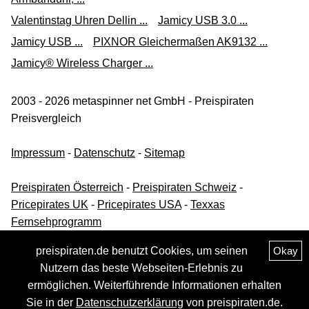
Valentinstag Uhren Dellin ...
Jamicy USB 3.0 ...
Jamicy USB ...
PIXNOR Gleichermaßen AK9132 ...
Jamicy® Wireless Charger ...
2003 - 2026 metaspinner net GmbH - Preispiraten
Preisvergleich
Impressum
-
Datenschutz
-
Sitemap
Preispiraten Österreich
-
Preispiraten Schweiz
-
Pricepirates UK
-
Pricepirates USA
-
Texxas
Fernsehprogramm
preispiraten.de benutzt Cookies, um seinen
Okay
Nutzern das beste Webseiten-Erlebnis zu
ermöglichen. Weiterführende Informationen erhalten
Sie in der
Datenschutzerklärung
von preispiraten.de.