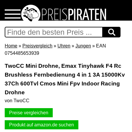
Home
Download
Home
»
Preisvergleich
»
Uhren
»
Jungen
» EAN
0754485653939
Preispiraten auf Facebook
TwoCC Mini Drohne, Emax Tinyhawk F4 Rc
Brushless Fernbedienung 4 in 1 3A 15000Kv
Support & Newsletter
37Ch 600Tvl Cmos Mini Fpv Indoor Racing
Presse
Drohne
von TwoCC
Datenschutz
Preise vergleichen
Impressum
Produkt auf amazon.de suchen