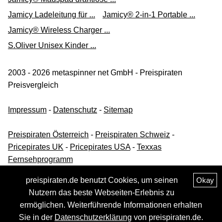
Jamicy Ladeleitung für ...
Jamicy® 2-in-1 Portable ...
Jamicy® Wireless Charger ...
S.Oliver Unisex Kinder ...
2003 - 2026 metaspinner net GmbH - Preispiraten
Preisvergleich
Impressum
-
Datenschutz
-
Sitemap
Preispiraten Österreich
-
Preispiraten Schweiz
-
Pricepirates UK
-
Pricepirates USA
-
Texxas
Fernsehprogramm
preispiraten.de benutzt Cookies, um seinen
Okay
Nutzern das beste Webseiten-Erlebnis zu
ermöglichen. Weiterführende Informationen erhalten
Sie in der
Datenschutzerklärung
von preispiraten.de.