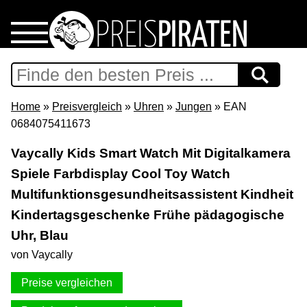
Home
Download
Home
»
Preisvergleich
»
Uhren
»
Jungen
» EAN
0684075411673
Preispiraten auf Facebook
Vaycally Kids Smart Watch Mit Digitalkamera
Spiele Farbdisplay Cool Toy Watch
Support & Newsletter
Multifunktionsgesundheitsassistent Kindheit
Presse
Kindertagsgeschenke Frühe pädagogische
Uhr, Blau
Datenschutz
von Vaycally
Preise vergleichen
Impressum