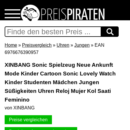
Home
Download
Home
»
Preisvergleich
»
Uhren
»
Jungen
» EAN
6976676390957
Preispiraten auf Facebook
XINBANG Sonic Spielzeug Neue Ankunft
Mode Kinder Cartoon Sonic Lovely Watch
Support & Newsletter
Kinder Studenten Mädchen Jungen
Presse
Süßigkeiten Uhren Reloj Mujer Kol Saati
Feminino
Datenschutz
von XINBANG
Preise vergleichen
Impressum