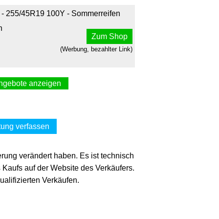
R - 255/45R19 100Y - Sommerreifen
n
Zum Shop
(Werbung, bezahlter Link)
ngebote anzeigen
100Y Continental SportContact 3 N0
mmerreifen
-reifen über
ung verfassen
Zum Shop
ebay.de
(Werbung, bezahlter Link)
erung verändert haben. Es ist technisch
s Kaufs auf der Website des Verkäufers.
ct 3 255/45 R19 100 Y, Sommerreifen
lifizierten Verkäufen.
en.check24.de
Zum Shop
(Werbung, bezahlter Link)