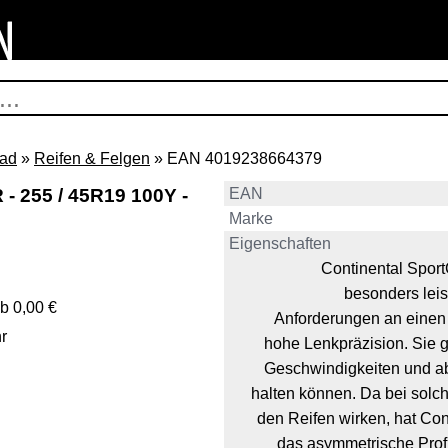
rad
»
Reifen & Felgen
» EAN 4019238664379
 - 255 / 45R19 100Y -
EAN
Marke
Eigenschaften
Continental Spor
besonders lei
b 0,00 €
Anforderungen an einen 
r
hohe Lenkpräzision. Sie g
Geschwindigkeiten und a
halten können. Da bei solc
den Reifen wirken, hat Con
das asymmetrische Profi