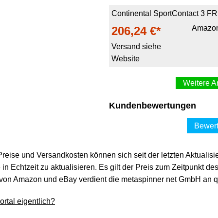
Continental SportContact 3 F
Amazo
206,24 €*
Versand siehe
Website
Weitere A
1x Reifen 255 45 19 Zoll 
Kundenbewertungen
So
gps
207,42 €*
Bewert
Versand ab 0,00 €
 Preise und Versandkosten können sich seit der letzten Aktualisi
in Echtzeit zu aktualisieren. Es gilt der Preis zum Zeitpunkt de
Continental ContiSportConta
von Amazon und eBay verdient die metaspinner net GmbH an qua
reif
207,49 €*
rtal eigentlich?
Versand siehe
Website