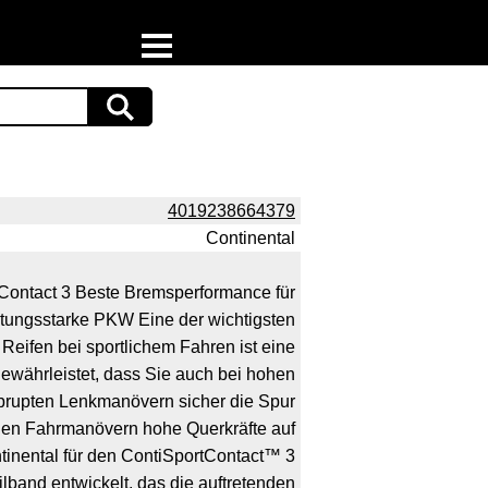
Home
Download
Preispiraten auf Facebook
4019238664379
Continental
Support & Newsletter
tContact 3 Beste Bremsperformance für
Presse
stungsstarke PKW Eine der wichtigsten
Datenschutz
Reifen bei sportlichem Fahren ist eine
ewährleistet, dass Sie auch bei hohen
Impressum
brupten Lenkmanövern sicher die Spur
hen Fahrmanövern hohe Querkräfte auf
tinental für den ContiSportContact™ 3
lband entwickelt, das die auftretenden