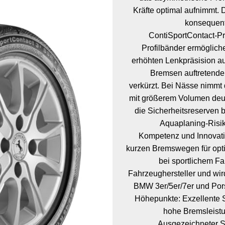
Kräfte optimal aufnimmt. 
konsequent
ContiSportContact-Pr
Profilbänder ermöglich
erhöhten Lenkpräsision a
Bremsen auftretende
verkürzt. Bei Nässe nimmt 
mit größerem Volumen deut
die Sicherheitsreserven 
Aquaplaning-Risik
Kompetenz und Innovati
kurzen Bremswegen für opti
bei sportlichem Fa
Fahrzeughersteller und wir
BMW 3er/5er/7er und Por
Höhepunkte: Exzellente S
hohe Bremsleistu
Ausgezeichneter S