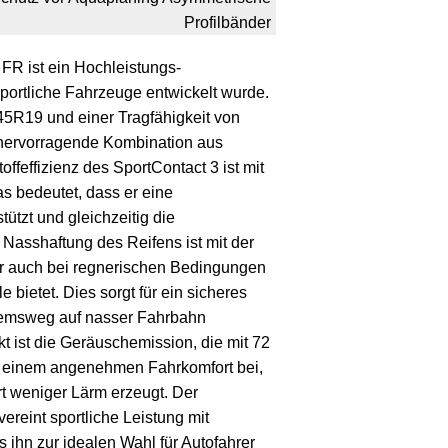
Profilbänder
 FR ist ein Hochleistungs-
sportliche Fahrzeuge entwickelt wurde.
45R19 und einer Tragfähigkeit von
 hervorragende Kombination aus
stoffeffizienz des SportContact 3 ist mit
s bedeutet, dass er eine
tützt und gleichzeitig die
 Nasshaftung des Reifens ist mit der
er auch bei regnerischen Bedingungen
e bietet. Dies sorgt für ein sicheres
remsweg auf nasser Fahrbahn
kt ist die Geräuschemission, die mit 72
zu einem angenehmen Fahrkomfort bei,
t weniger Lärm erzeugt. Der
ereint sportliche Leistung mit
as ihn zur idealen Wahl für Autofahrer