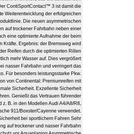
Der ContiSportContact™ 3 ist damit die
e Weiterentwicklung der erfolgreichen
oduktlinie. Die neuen asymmetrischen
en auf trockener Fahrbahn neben einer
uch eine optimierte Aufnahme der beim
n Kräfte. Ergebnis: der Bremsweg wird
der Reifen durch die optimierten Rillen
lich mehr Wasser auf. Dies vergrößert
bei nasser Fahrbahn und verringert das
o. Für besonders leistungsstarke Pkw.
on von Continental: Premiumreifen mit
male Sicherheit. Exzellente Sicherheit
hren. Genießt das Vertrauen führender
d z. B. in den Modellen Audi A4/A8/R8,
sche 911/Boxster/Cayenne verwendet.
icherheit bei sportlichem Fahren Sehr
ng auf trockener und nasser Fahrbahn
chutz vor Aquaplaning Asymmetrische