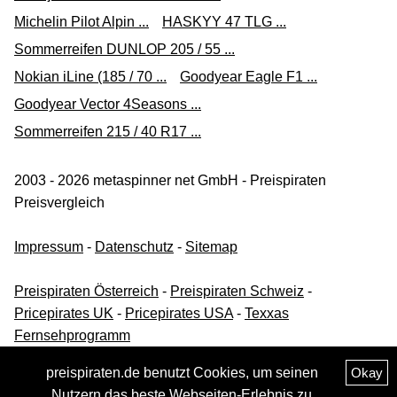
Michelin Pilot Alpin ...
HASKYY 47 TLG ...
Sommerreifen DUNLOP 205 / 55 ...
Nokian iLine (185 / 70 ...
Goodyear Eagle F1 ...
Goodyear Vector 4Seasons ...
Sommerreifen 215 / 40 R17 ...
2003 - 2026 metaspinner net GmbH - Preispiraten
Preisvergleich
Impressum
-
Datenschutz
-
Sitemap
Preispiraten Österreich
-
Preispiraten Schweiz
-
Pricepirates UK
-
Pricepirates USA
-
Texxas
Fernsehprogramm
preispiraten.de benutzt Cookies, um seinen
Okay
Nutzern das beste Webseiten-Erlebnis zu