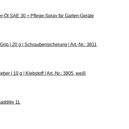
Öl SAE 30 + Pflege-Spray für Garten-Geräte
p | 20 g | Schraubensicherung | Art.-Nr.: 3811
r | 10 g | Klebstoff | Art.-Nr.: 3805, weiß
additiv 1L