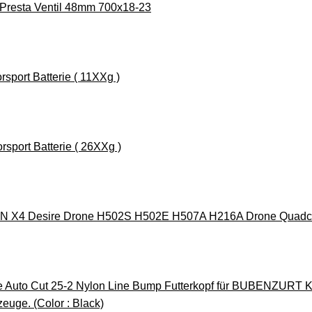
 Presta Ventil 48mm 700x18-23
port Batterie ( 11XXg )
port Batterie ( 26XXg )
AN X4 Desire Drone H502S H502E H507A H216A Drone Quadcop
te Auto Cut 25-2 Nylon Line Bump Futterkopf für BUBENZUR
euge. (Color : Black)