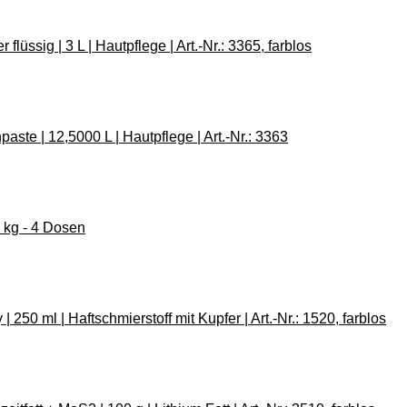
lüssig | 3 L | Hautpflege | Art.-Nr.: 3365, farblos
te | 12,5000 L | Hautpflege | Art.-Nr.: 3363
 kg - 4 Dosen
250 ml | Haftschmierstoff mit Kupfer | Art.-Nr.: 1520, farblos