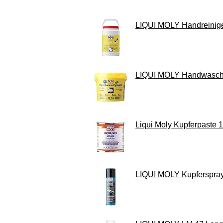
LIQUI MOLY Handreiniger f
LIQUI MOLY Handwaschpas
Liqui Moly Kupferpaste 1
LIQUI MOLY Kupferspray | 