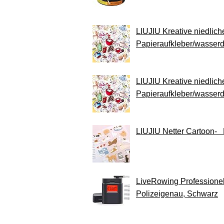
LIUJIU Kreative niedlic
Papieraufkleber/wasserd
LIUJIU Kreative niedlic
Papieraufkleber/wasserd
LIUJIU Netter Cartoon-
LiveRowing Professionell
Polizeigenau, Schwarz