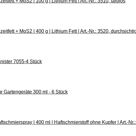
fett + MoS2 | 100 g | Lithium Fett | Art.-Nr.: 3510, farblos
fett + MoS2 | 400 g | Lithium Fett | Art.-Nr.: 3520, durchsichti
nister 7055-4 Stück
ür Gartengeräte 300 ml - 6 Stück
schmierspray | 400 ml | Haftschmierstoff ohne Kupfer | Art.-Nr.: