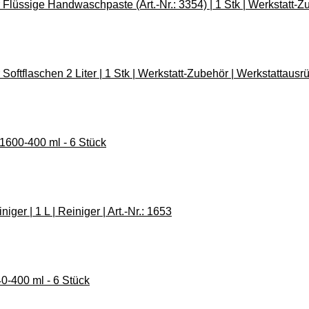
lüssige Handwaschpaste (Art.-Nr.: 3354) | 1 Stk | Werkstatt-Zub
ftflaschen 2 Liter | 1 Stk | Werkstatt-Zubehör | Werkstattausrüs
 1600-400 ml - 6 Stück
ger | 1 L | Reiniger | Art.-Nr.: 1653
0-400 ml - 6 Stück