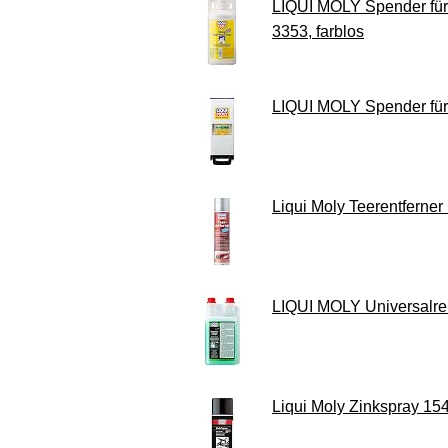
LIQUI MOLY Spender für F
3353, farblos
LIQUI MOLY Spender für So
Liqui Moly Teerentferner
LIQUI MOLY Universalreini
Liqui Moly Zinkspray 154