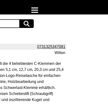
Home
Download
Preispiraten auf Facebook
0731325347081
Wilton
Support & Newsletter
ält die 4 beliebtesten C-Klemmen der
Presse
en 5,1 cm, 12,7 cm, 20,3 cm und 25,4
lton-Logo-Reisetasche für einfachen
Datenschutz
ustrie, Holzbearbeitung und
 Schwerlast-Klemme erhältlich.
Impressum
en Schiebestift (Schraubgriff)
l und oszillierende Kugel und