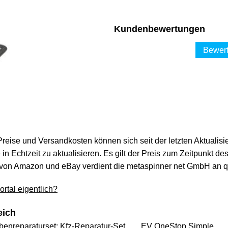
Kundenbewertungen
Bewert
 Preise und Versandkosten können sich seit der letzten Aktualisi
in Echtzeit zu aktualisieren. Es gilt der Preis zum Zeitpunkt de
von Amazon und eBay verdient die metaspinner net GmbH an qua
rtal eigentlich?
eich
enreparaturset: Kfz-Reparatur-Set ...
EV OneStop Simple, ...