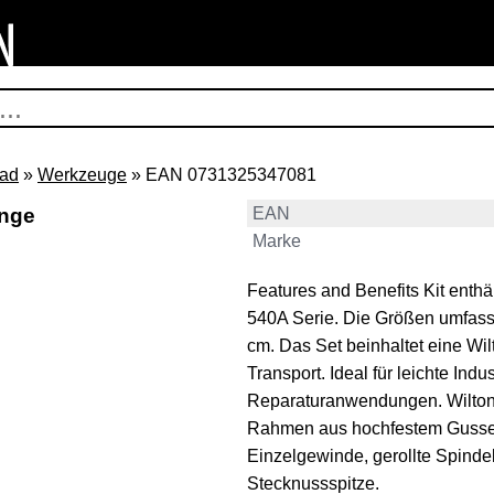
rad
»
Werkzeuge
» EAN 0731325347081
inge
EAN
Marke
Features and Benefits Kit enth
540A Serie. Die Größen umfass
cm. Das Set beinhaltet eine Wi
Transport. Ideal für leichte Ind
Reparaturanwendungen. Wiltons
Rahmen aus hochfestem Gusseis
Einzelgewinde, gerollte Spinde
Stecknussspitze.