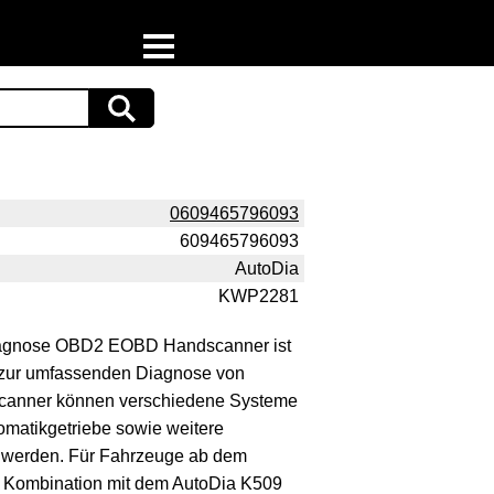
Home
Download
Preispiraten auf Facebook
0609465796093
609465796093
Support & Newsletter
AutoDia
KWP2281
Presse
agnose OBD2 EOBD Handscanner ist
Datenschutz
 zur umfassenden Diagnose von
canner können verschiedene Systeme
Impressum
omatikgetriebe sowie weitere
t werden. Für Fahrzeuge ab dem
ie Kombination mit dem AutoDia K509