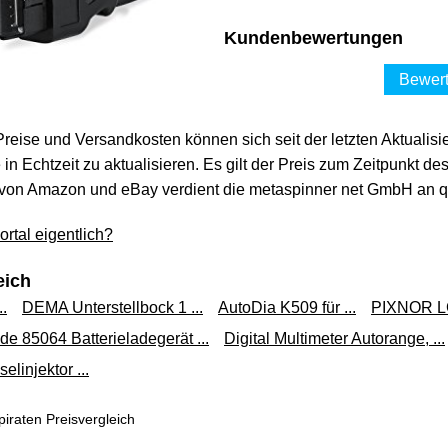
Kundenbewertungen
Bewert
 Preise und Versandkosten können sich seit der letzten Aktualisi
in Echtzeit zu aktualisieren. Es gilt der Preis zum Zeitpunkt de
von Amazon und eBay verdient die metaspinner net GmbH an qua
rtal eigentlich?
eich
.
DEMA Unterstellbock 1 ...
AutoDia K509 für ...
PIXNOR LCD
de 85064 Batterieladegerät ...
Digital Multimeter Autorange, ...
elinjektor ...
iraten Preisvergleich