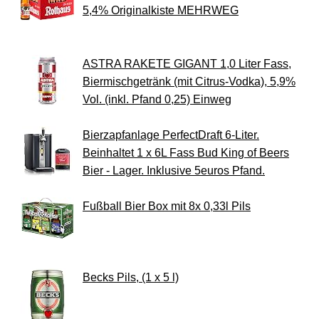
5,4% Originalkiste MEHRWEG
ASTRA RAKETE GIGANT 1,0 Liter Fass,
Biermischgetränk (mit Citrus-Vodka), 5,9%
Vol. (inkl. Pfand 0,25) Einweg
Bierzapfanlage PerfectDraft 6-Liter.
Beinhaltet 1 x 6L Fass Bud King of Beers
Bier - Lager. Inklusive 5euros Pfand.
Fußball Bier Box mit 8x 0,33l Pils
Becks Pils, (1 x 5 l)