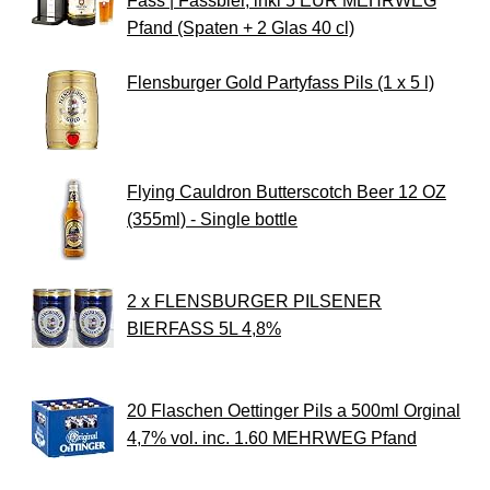
Fass | Fassbier, inkl 5 EUR MEHRWEG
Pfand (Spaten + 2 Glas 40 cl)
Flensburger Gold Partyfass Pils (1 x 5 l)
Flying Cauldron Butterscotch Beer 12 OZ
(355ml) - Single bottle
2 x FLENSBURGER PILSENER
BIERFASS 5L 4,8%
20 Flaschen Oettinger Pils a 500ml Orginal
4,7% vol. inc. 1.60 MEHRWEG Pfand