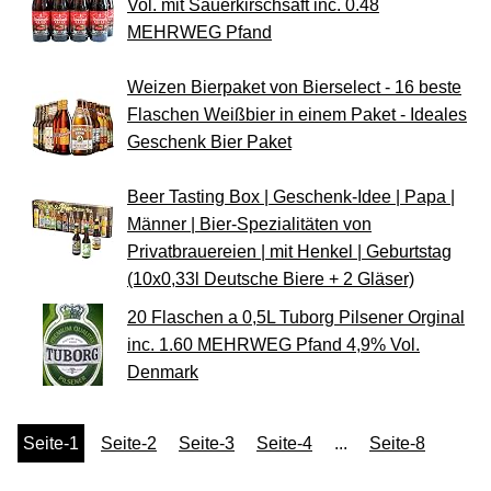
Vol. mit Sauerkirschsaft inc. 0.48
MEHRWEG Pfand
Weizen Bierpaket von Bierselect - 16 beste
Flaschen Weißbier in einem Paket - Ideales
Geschenk Bier Paket
Beer Tasting Box | Geschenk-Idee | Papa |
Männer | Bier-Spezialitäten von
Privatbrauereien | mit Henkel | Geburtstag
(10x0,33l Deutsche Biere + 2 Gläser)
20 Flaschen a 0,5L Tuborg Pilsener Orginal
inc. 1.60 MEHRWEG Pfand 4,9% Vol.
Denmark
Seite-1
Seite-2
Seite-3
Seite-4
...
Seite-8