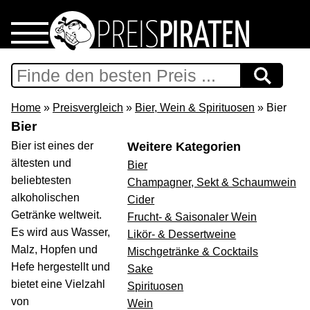
Home
Download
Home
»
Preisvergleich
»
Bier, Wein & Spirituosen
» Bier
Bier
Preispiraten auf Facebook
Bier ist eines der
Weitere Kategorien
ältesten und
Bier
Support & Newsletter
beliebtesten
Champagner, Sekt & Schaumwein
alkoholischen
Cider
Presse
Getränke weltweit.
Frucht- & Saisonaler Wein
Es wird aus Wasser,
Likör- & Dessertweine
Malz, Hopfen und
Datenschutz
Mischgetränke & Cocktails
Hefe hergestellt und
Sake
bietet eine Vielzahl
Spirituosen
Impressum
von
Wein