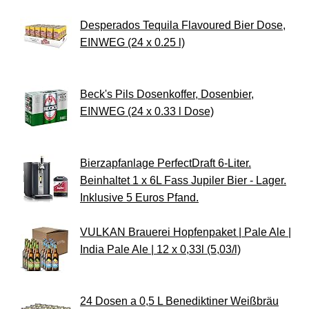
Desperados Tequila Flavoured Bier Dose,
EINWEG (24 x 0.25 l)
Beck's Pils Dosenkoffer, Dosenbier,
EINWEG (24 x 0.33 l Dose)
Bierzapfanlage PerfectDraft 6-Liter.
Beinhaltet 1 x 6L Fass Jupiler Bier - Lager.
Inklusive 5 Euros Pfand.
VULKAN Brauerei Hopfenpaket | Pale Ale |
India Pale Ale | 12 x 0,33l (5,03/l)
24 Dosen a 0,5 L Benediktiner Weißbräu