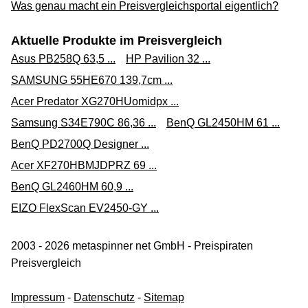
Was genau macht ein Preisvergleichsportal eigentlich?
Aktuelle Produkte im Preisvergleich
Asus PB258Q 63,5 ...
HP Pavilion 32 ...
SAMSUNG 55HE670 139,7cm ...
Acer Predator XG270HUomidpx ...
Samsung S34E790C 86,36 ...
BenQ GL2450HM 61 ...
BenQ PD2700Q Designer ...
Acer XF270HBMJDPRZ 69 ...
BenQ GL2460HM 60,9 ...
EIZO FlexScan EV2450-GY ...
2003 - 2026 metaspinner net GmbH - Preispiraten
Preisvergleich
Impressum
-
Datenschutz
-
Sitemap