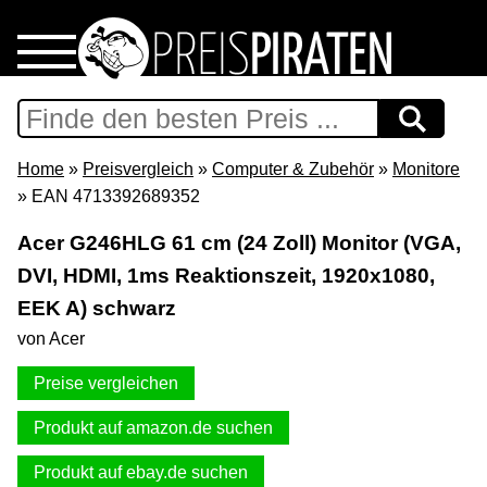
Home
Download
Home
»
Preisvergleich
»
Computer & Zubehör
»
Monitore
» EAN 4713392689352
Preispiraten auf Facebook
Acer G246HLG 61 cm (24 Zoll) Monitor (VGA,
DVI, HDMI, 1ms Reaktionszeit, 1920x1080,
Support & Newsletter
EEK A) schwarz
Presse
von Acer
Preise vergleichen
Datenschutz
Produkt auf amazon.de suchen
Impressum
Produkt auf ebay.de suchen