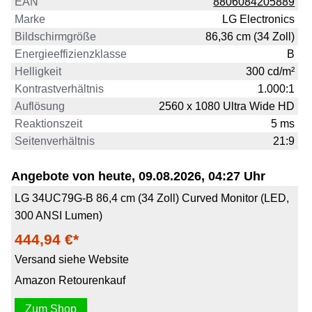
EAN
8806084205889
Marke
LG Electronics
Bildschirmgröße
86,36 cm (34 Zoll)
Energieeffizienzklasse
B
Helligkeit
300 cd/m²
Kontrastverhältnis
1.000:1
Auflösung
2560 x 1080 Ultra Wide HD
Reaktionszeit
5 ms
Seitenverhältnis
21:9
Angebote von heute, 09.08.2026, 04:27 Uhr
LG 34UC79G-B 86,4 cm (34 Zoll) Curved Monitor (LED,
300 ANSI Lumen)
444,94 €*
Versand siehe Website
Amazon Retourenkauf
Zum Shop