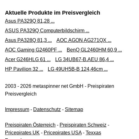
Aktuelle Produkte im Preisvergleich
Asus PA329Q 81,28 ...
ASUS PA329Q Computerbildschirm ...
Asus PA328Q 81,3 ...
AOC AGON AG271QX ...
AOC Gaming G2460PF ...
BenQ GL2460HM 60,9 ...
Acer G246HLG 61 ...
LG 34UB67-B.AEU 86,4 ...
HP Pavilion 32 ...
LG 49UH5B-B 124,46cm ...
2003 - 2026 metaspinner net GmbH - Preispiraten
Preisvergleich
Impressum
-
Datenschutz
-
Sitemap
Preispiraten Österreich
-
Preispiraten Schweiz
-
Pricepirates UK
-
Pricepirates USA
-
Texxas