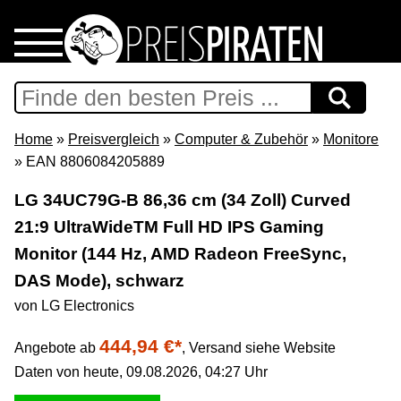
Home
Download
Home
»
Preisvergleich
»
Computer & Zubehör
»
Monitore
» EAN 8806084205889
Preispiraten auf Facebook
LG 34UC79G-B 86,36 cm (34 Zoll) Curved
21:9 UltraWideTM Full HD IPS Gaming
Support & Newsletter
Monitor (144 Hz, AMD Radeon FreeSync,
Presse
DAS Mode), schwarz
von LG Electronics
Datenschutz
444,94 €*
Angebote ab
,
Versand siehe Website
Daten von heute, 09.08.2026, 04:27 Uhr
Impressum