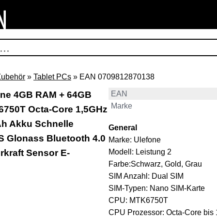
Zubehör
»
Tablet PCs
» EAN 0709812870138
one 4GB RAM + 64GB
EAN
Marke
K6750T Octa-Core 1,5GHz
h Akku Schnelle
General
S Glonass Bluetooth 4.0
Marke: Ulefone
kraft Sensor E-
Modell: Leistung 2
Farbe:Schwarz, Gold, Grau
SIM Anzahl: Dual SIM
SIM-Typen: Nano SIM-Karte
CPU: MTK6750T
CPU Prozessor: Octa-Core bis