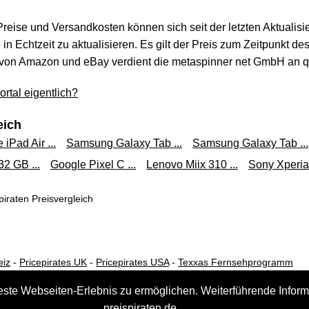
 Preise und Versandkosten können sich seit der letzten Aktualisi
in Echtzeit zu aktualisieren. Es gilt der Preis zum Zeitpunkt de
von Amazon und eBay verdient die metaspinner net GmbH an qua
rtal eigentlich?
eich
 iPad Air ...
Samsung Galaxy Tab ...
Samsung Galaxy Tab ...
32 GB ...
Google Pixel C ...
Lenovo Miix 310 ...
Sony Xperia 
iraten Preisvergleich
eiz
-
Pricepirates UK
-
Pricepirates USA
-
Texxas Fernsehprogramm
este Webseiten-Erlebnis zu ermöglichen. Weiterführende Inform
preispiraten.de.