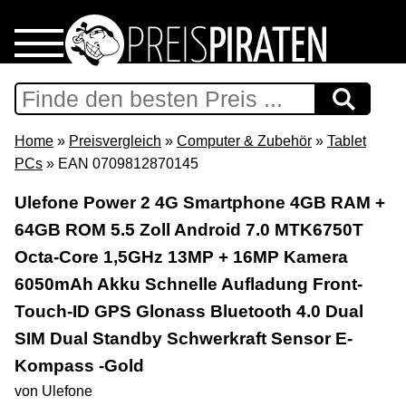
Home
Download
Home
»
Preisvergleich
»
Computer & Zubehör
»
Tablet
PCs
» EAN 0709812870145
Preispiraten auf Facebook
Ulefone Power 2 4G Smartphone 4GB RAM +
64GB ROM 5.5 Zoll Android 7.0 MTK6750T
Support & Newsletter
Octa-Core 1,5GHz 13MP + 16MP Kamera
Presse
6050mAh Akku Schnelle Aufladung Front-
Touch-ID GPS Glonass Bluetooth 4.0 Dual
Datenschutz
SIM Dual Standby Schwerkraft Sensor E-
Kompass -Gold
Impressum
von Ulefone