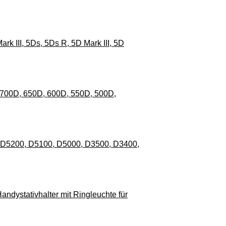
k III, 5Ds, 5Ds R, 5D Mark III, 5D
 700D, 650D, 600D, 550D, 500D,
, D5200, D5100, D5000, D3500, D3400,
andystativhalter mit Ringleuchte für