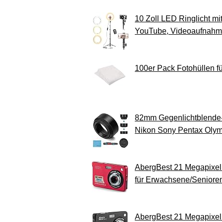
10 Zoll LED Ringlicht mi
YouTube, Videoaufnahmen
100er Pack Fotohüllen fü
82mm Gegenlichtblende-
Nikon Sony Pentax Olym
AbergBest 21 Megapixel
für Erwachsene/Senioren
AbergBest 21 Megapixel