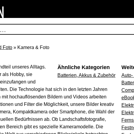
d Foto
» Kamera & Foto
dteil unseres Alltags.
Ähnliche Kategorien
Weit
r als Hobby, sie
Batterien, Akkus & Zubehör
Auto-
 einzufangen und
Batte
ten. Die Technologie hat sich in den letzten Jahren
Compu
n mit hochauflösenden Bildern und Videos arbeiten
eBook
onen und Filter die Möglichkeit, unsere Bilder kreativ
Elektr
kamera, Kompaktkamera oder Smartphone, die Wahl der
Elekt
uellen Bedürfnissen ab. Ob Landschaftsfotografie,
Ferns
den Bereich gibt es spezielle Kameramodelle. Die
Festn