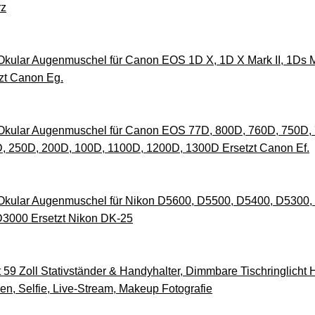
rz
Okular Augenmuschel für Canon EOS 1D X, 1D X Mark II, 1Ds Mar
tzt Canon Eg.
C Okular Augenmuschel für Canon EOS 77D, 800D, 760D, 750D,
, 250D, 200D, 100D, 1100D, 1200D, 1300D Ersetzt Canon Ef.
C Okular Augenmuschel für Nikon D5600, D5500, D5400, D5300
3000 Ersetzt Nikon DK-25
t 59 Zoll Stativständer & Handyhalter, Dimmbare Tischringlicht H
, Selfie, Live-Stream, Makeup Fotografie