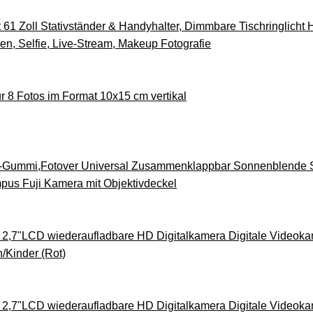
t 61 Zoll Stativständer & Handyhalter, Dimmbare Tischringlicht H
, Selfie, Live-Stream, Makeup Fotografie
r 8 Fotos im Format 10x15 cm vertikal
Gummi,Fotover Universal Zusammenklappbar Sonnenblende St
pus Fuji Kamera mit Objektivdeckel
 2,7"LCD wiederaufladbare HD Digitalkamera Digitale Videok
/Kinder (Rot)
 2,7"LCD wiederaufladbare HD Digitalkamera Digitale Videok