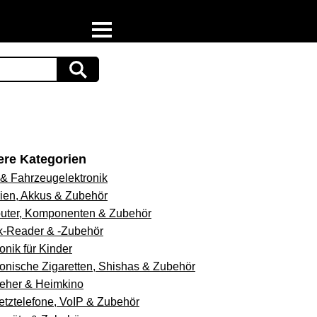
Home
Download
Preispiraten auf Facebook
Support & Newsletter
ere Kategorien
 & Fahrzeugelektronik
Presse
rien, Akkus & Zubehör
ter, Komponenten & Zubehör
Datenschutz
-Reader & -Zubehör
onik für Kinder
Impressum
ronische Zigaretten, Shishas & Zubehör
eher & Heimkino
etztelefone, VoIP & Zubehör