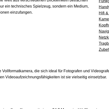
 die Welt aus verschiedenen Blickwinkeln betrachten
Funkg
 nur ein technisches Spielzeug, sondern ein Medium,
Handy
ionen einzufangen.
Hifi &
Kamer
Kopfh
Navig
Netzk
Tragb
Zube
Vollformatkamera, die sich ideal für Fotografen und Videografe
 Videoaufzeichnungsfähigkeiten ist sie vielseitig einsetzbar.