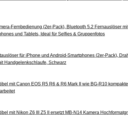
a-Fernbedienung (2er-Pack), Bluetooth 5.2 Fernauslöser mit 
hones und Tablets, Ideal für Selfies & Gruppenfotos
slöser für iPhone und Android-Smartphones (2er-Pack), Drah
 mit Handgelenkschlaufe, Schwarz
atibel mit Canon EOS R5 R6 & R6 Mark II wie BG-R10 kompakter
rbeitet
ibel mit Nikon Z6 III Z5 II ersetzt MB-N14 Kamera Hochformatgrif