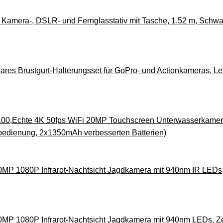
Kamera-, DSLR- und Fernglasstativ mit Tasche, 1.52 m, Schwa
ares Brustgurt-Halterungsset für GoPro- und Actionkameras, 
0,Echte 4K 50fps WiFi 20MP Touchscreen Unterwasserkamera
edienung, 2x1350mAh verbesserten Batterien)
1080P Infrarot-Nachtsicht Jagdkamera mit 940nm IR LEDs, Zei
1080P Infrarot-Nachtsicht Jagdkamera mit 940nm LEDs, Zeitra