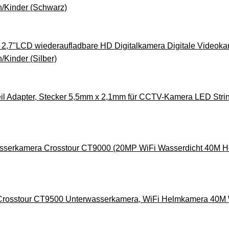
n/Kinder (Schwarz)
 2,7"LCD wiederaufladbare HD Digitalkamera Digitale Videok
/Kinder (Silber)
l Adapter, Stecker 5,5mm x 2,1mm für CCTV-Kamera LED Strin
asserkamera Crosstour CT9000 (20MP WiFi Wasserdicht 40M 
Crosstour CT9500 Unterwasserkamera, WiFi Helmkamera 40M