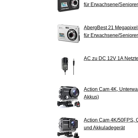
für Erwachsene/Seniore
AbergBest 21 Megapixel
für Erwachsene/Senioren
AC zu DC 12V 1A Netztei
Action Cam 4K, Unterw
Akkus)
Action Cam 4K/50FPS, 
und Akkuladegerät