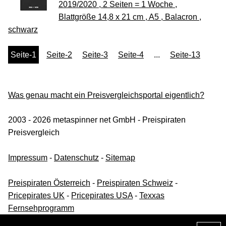
2019/2020 , 2 Seiten = 1 Woche ,
Blattgröße 14,8 x 21 cm , A5 , Balacron ,
schwarz
Seite-1
Seite-2
Seite-3
Seite-4
...
Seite-13
Was genau macht ein Preisvergleichsportal eigentlich?
2003 - 2026 metaspinner net GmbH - Preispiraten
Preisvergleich
Impressum
-
Datenschutz
-
Sitemap
Preispiraten Österreich
-
Preispiraten Schweiz
-
Pricepirates UK
-
Pricepirates USA
-
Texxas
Fernsehprogramm