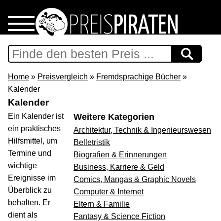
Home
Download
Home
»
Preisvergleich
»
Fremdsprachige Bücher
»
Kalender
Preispiraten auf Facebook
Kalender
Ein Kalender ist
Weitere Kategorien
Support & Newsletter
ein praktisches
Architektur, Technik & Ingenieurswesen
Hilfsmittel, um
Belletristik
Presse
Termine und
Biografien & Erinnerungen
wichtige
Business, Karriere & Geld
Ereignisse im
Datenschutz
Comics, Mangas & Graphic Novels
Überblick zu
Computer & Internet
behalten. Er
Eltern & Familie
Impressum
dient als
Fantasy & Science Fiction