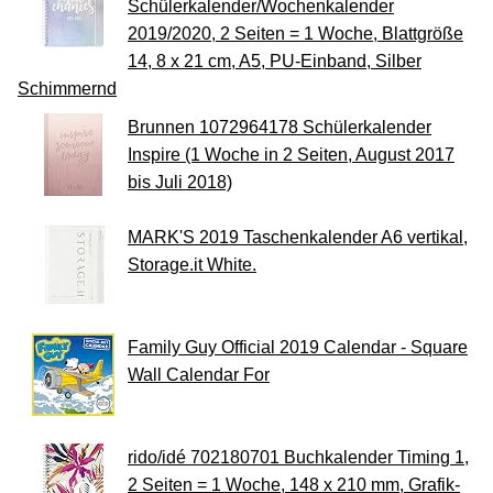
Schülerkalender/Wochenkalender
2019/2020, 2 Seiten = 1 Woche, Blattgröße
14, 8 x 21 cm, A5, PU-Einband, Silber
Schimmernd
Brunnen 1072964178 Schülerkalender
Inspire (1 Woche in 2 Seiten, August 2017
bis Juli 2018)
MARK'S 2019 Taschenkalender A6 vertikal,
Storage.it White.
Family Guy Official 2019 Calendar - Square
Wall Calendar For
rido/idé 702180701 Buchkalender Timing 1,
2 Seiten = 1 Woche, 148 x 210 mm, Grafik-