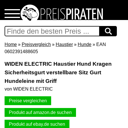
Home
Download
Home
»
Preisvergleich
»
Haustier
»
Hunde
» EAN
0602391488605
Preispiraten auf Facebook
WIDEN ELECTRIC Haustier Hund Kragen
Sicherheitsgurt verstellbare Sitz Gurt
Support & Newsletter
Hundeleine mit Griff
Presse
von WIDEN ELECTRIC
Preise vergleichen
Datenschutz
Produkt auf amazon.de suchen
Impressum
Produkt auf ebay.de suchen