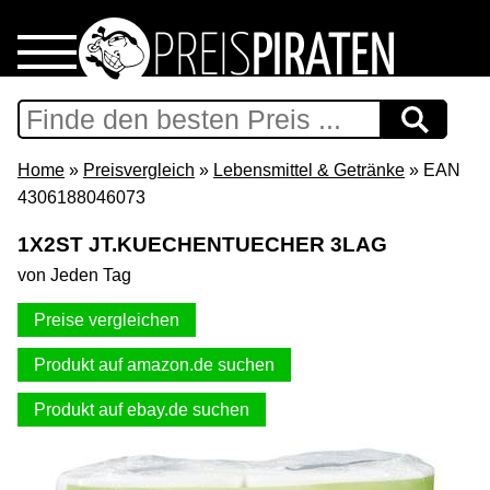
Home
Download
Home
»
Preisvergleich
»
Lebensmittel & Getränke
» EAN
4306188046073
Preispiraten auf Facebook
1X2ST JT.KUECHENTUECHER 3LAG
von Jeden Tag
Support & Newsletter
Preise vergleichen
Presse
Produkt auf amazon.de suchen
Datenschutz
Produkt auf ebay.de suchen
Impressum