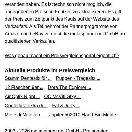
verändert haben. Es ist technisch nicht möglich, die
angegebenen Preise in Echtzeit zu aktualisieren. Es gilt
der Preis zum Zeitpunkt des Kaufs auf der Website des
Verkäufers. Als Teilnehmer der Partnerprogramme von
Amazon und eBay verdient die metaspinner net GmbH an
qualifizierten Verkäufen.
Was genau macht ein Preisvergleichsportal eigentlich?
Aktuelle Produkte im Preisvergleich
Stamm Dentastix für ...
Puppen - Tragesitz ...
12 Flaschen 9er ...
Dora The Explorer ...
Air Optix Night ...
OC McViti Glxy ...
Confettura extra di ...
Fat & Juicy ...
Miele di Millefiori ...
Jupiter 562010 Hand-Bio-Mühle
2003 - 2026 metaspinner net GmbH - Preispiraten