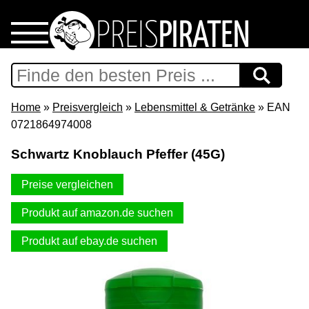
Home
Download
Home
»
Preisvergleich
»
Lebensmittel & Getränke
» EAN
0721864974008
Preispiraten auf Facebook
Schwartz Knoblauch Pfeffer (45G)
Support & Newsletter
Preise vergleichen
Presse
Produkt auf amazon.de suchen
Produkt auf ebay.de suchen
Datenschutz
Impressum