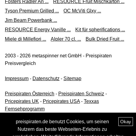
Fosters Radler An ...
RESOURCE Fruit Mischkarton ...
Tyson Premium Grilled ...
OC McViti Glxy ...
Jim Beam Powerbank ...
RESOURCE Energy Vanille ...
Kit für spherifications ...
Miele di Millefiori ...
Alpler 70 cl. ...
Bulk Dried Fruit ...
2003 - 2026 metaspinner net GmbH - Preispiraten
Preisvergleich
Impressum
-
Datenschutz
-
Sitemap
Preispiraten Österreich
-
Preispiraten Schweiz
-
Pricepirates UK
-
Pricepirates USA
-
Texxas
Fernsehprogramm
preispiraten.de benutzt Cookies, um seinen
Okay
Nutzern das beste Webseiten-Erlebnis zu