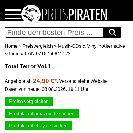
Home
Download
Home
»
Preisvergleich
»
Musik-CDs & Vinyl
»
Alternative
& Indie
» EAN 0718750845122
Preispiraten auf Facebook
Total Terror Vol.1
Support & Newsletter
24,90 €*
Angebote ab
,
Versand siehe Website
Daten von heute, 08.08.2026, 19:11 Uhr
Presse
Preise vergleichen
Datenschutz
Produkt auf amazon.de suchen
Impressum
Produkt auf ebay.de suchen