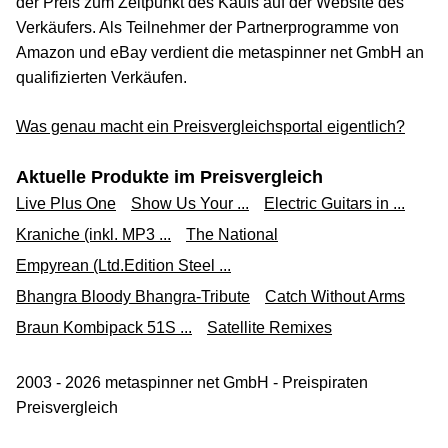
der Preis zum Zeitpunkt des Kaufs auf der Website des
Verkäufers. Als Teilnehmer der Partnerprogramme von
Amazon und eBay verdient die metaspinner net GmbH an
qualifizierten Verkäufen.
Was genau macht ein Preisvergleichsportal eigentlich?
Aktuelle Produkte im Preisvergleich
Live Plus One
Show Us Your ...
Electric Guitars in ...
Kraniche (inkl. MP3 ...
The National
Empyrean (Ltd.Edition Steel ...
Bhangra Bloody Bhangra-Tribute
Catch Without Arms
Braun Kombipack 51S ...
Satellite Remixes
2003 - 2026 metaspinner net GmbH - Preispiraten
Preisvergleich