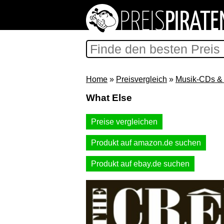
Home
»
Preisvergleich
»
Musik-CDs & 
What Else
Preise vergleichen
Produkt auf amazon.de suchen
Produkt auf ebay.de suchen