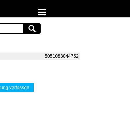
Home
Download
Preispiraten auf Facebook
5051083044752
Support & Newsletter
Presse
ung verfassen
Datenschutz
Impressum