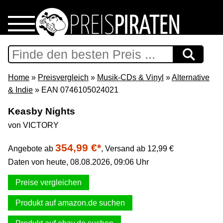
Home
Download
Home
»
Preisvergleich
»
Musik-CDs & Vinyl
»
Alternative
& Indie
» EAN 0746105024021
Preispiraten auf Facebook
Keasby Nights
von VICTORY
Support & Newsletter
354,99 €*
Angebote ab
,
Versand ab 12,99 €
Presse
Daten von heute, 08.08.2026, 09:06 Uhr
Datenschutz
Preise vergleichen
Produkt auf amazon.de suchen
Impressum