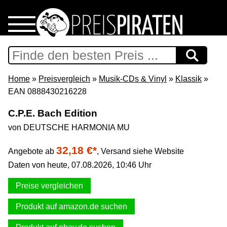
Home
Download
Home
»
Preisvergleich
»
Musik-CDs & Vinyl
»
Klassik
»
EAN 0888430216228
Preispiraten auf Facebook
C.P.E. Bach Edition
von DEUTSCHE HARMONIA MU
Support & Newsletter
32,18 €*
Angebote ab
,
Versand siehe Website
Presse
Daten von heute, 07.08.2026, 10:46 Uhr
Datenschutz
Preise vergleichen
Produkt auf amazon.de suchen
Impressum