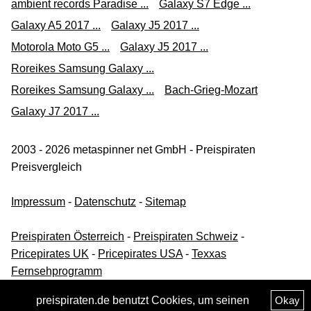
ambient records Paradise ...
Galaxy S7 Edge ...
Galaxy A5 2017 ...
Galaxy J5 2017 ...
Motorola Moto G5 ...
Galaxy J5 2017 ...
Roreikes Samsung Galaxy ...
Roreikes Samsung Galaxy ...
Bach-Grieg-Mozart
Galaxy J7 2017 ...
2003 - 2026 metaspinner net GmbH - Preispiraten
Preisvergleich
Impressum
-
Datenschutz
-
Sitemap
Preispiraten Österreich
-
Preispiraten Schweiz
-
Pricepirates UK
-
Pricepirates USA
-
Texxas
Fernsehprogramm
preispiraten.de benutzt Cookies, um seinen
Okay