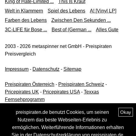
King of Hate-Limited ...
This Is Kraut
Welt in Klammern
Spiel des Lebens
A! [Vinyl LP]
Farben des Lebens
Zwischen Den Sekunden ...
3C-LIFE für Bose ...
Best of (German ...
Alles Gute
2003 - 2026 metaspinner net GmbH - Preispiraten
Preisvergleich
Impressum
-
Datenschutz
-
Sitemap
Preispiraten Österreich
-
Preispiraten Schweiz
-
Pricepirates UK
-
Pricepirates USA
-
Texxas
Fernsehprogramm
preispiraten.de benutzt Cookies, um seinen
Okay
Nutzern das beste Webseiten-Erlebnis zu
ermöglichen. Weiterführende Informationen erhalten
Sie in der
Datenschutzerklärung
von preispiraten.de.