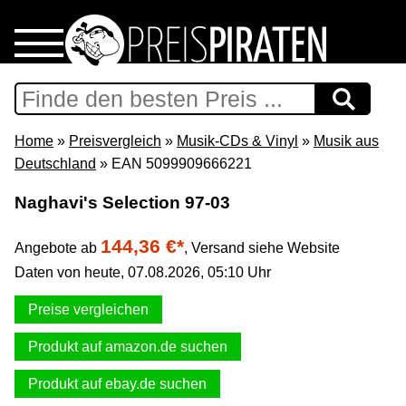
Home
Download
Home
»
Preisvergleich
»
Musik-CDs & Vinyl
»
Musik aus
Deutschland
» EAN 5099909666221
Preispiraten auf Facebook
Naghavi's Selection 97-03
Support & Newsletter
144,36 €*
Angebote ab
,
Versand siehe Website
Daten von heute, 07.08.2026, 05:10 Uhr
Presse
Preise vergleichen
Datenschutz
Produkt auf amazon.de suchen
Impressum
Produkt auf ebay.de suchen