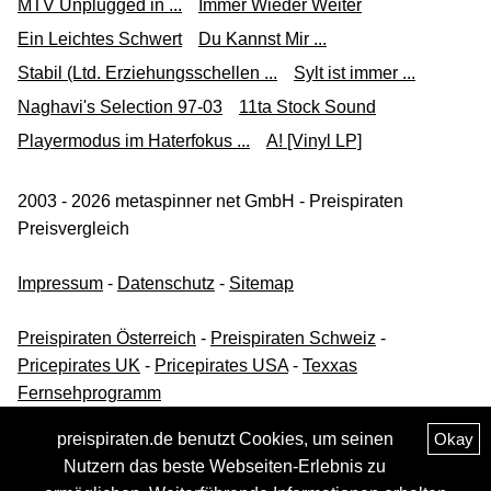
MTV Unplugged in ...
Immer Wieder Weiter
Ein Leichtes Schwert
Du Kannst Mir ...
Stabil (Ltd. Erziehungsschellen ...
Sylt ist immer ...
Naghavi's Selection 97-03
11ta Stock Sound
Playermodus im Haterfokus ...
A! [Vinyl LP]
2003 - 2026 metaspinner net GmbH - Preispiraten
Preisvergleich
Impressum
-
Datenschutz
-
Sitemap
Preispiraten Österreich
-
Preispiraten Schweiz
-
Pricepirates UK
-
Pricepirates USA
-
Texxas
Fernsehprogramm
preispiraten.de benutzt Cookies, um seinen
Okay
Nutzern das beste Webseiten-Erlebnis zu