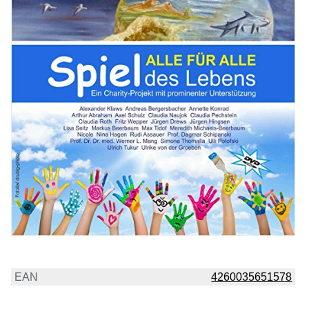
EAN
4260035651578